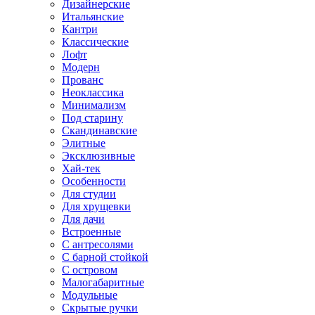
Дизайнерские
Итальянские
Кантри
Классические
Лофт
Модерн
Прованс
Неоклассика
Минимализм
Под старину
Скандинавские
Элитные
Эксклюзивные
Хай-тек
Особенности
Для студии
Для хрущевки
Для дачи
Встроенные
С антресолями
С барной стойкой
С островом
Малогабаритные
Модульные
Скрытые ручки