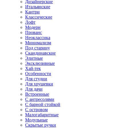
Дизайнерские
Итальянские
Кантри
Классические
Лофт
Модерн
Прованс
Неоклассика
Минимализм
Под старину
Скандинавские
Элитные
Эксклюзивные
Хай-тек
Особенности
Для студии
Для хрущевки
Для дачи
Встроенные
С антресолями
С барной стойкой
С островом
Малогабаритные
Модульные
Скрытые ручки