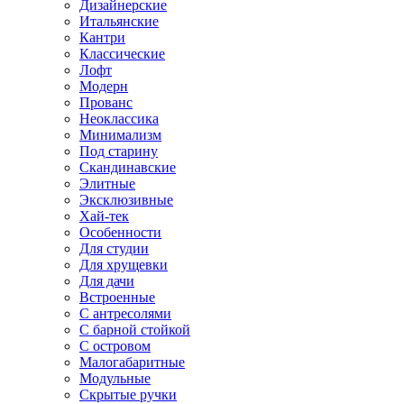
Дизайнерские
Итальянские
Кантри
Классические
Лофт
Модерн
Прованс
Неоклассика
Минимализм
Под старину
Скандинавские
Элитные
Эксклюзивные
Хай-тек
Особенности
Для студии
Для хрущевки
Для дачи
Встроенные
С антресолями
С барной стойкой
С островом
Малогабаритные
Модульные
Скрытые ручки