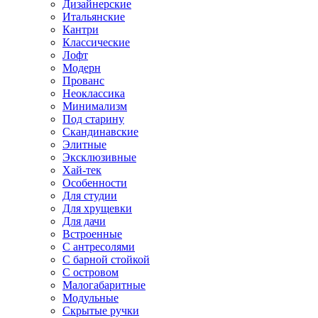
Дизайнерские
Итальянские
Кантри
Классические
Лофт
Модерн
Прованс
Неоклассика
Минимализм
Под старину
Скандинавские
Элитные
Эксклюзивные
Хай-тек
Особенности
Для студии
Для хрущевки
Для дачи
Встроенные
С антресолями
С барной стойкой
С островом
Малогабаритные
Модульные
Скрытые ручки