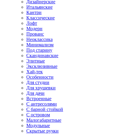
Дизайнерские
Итальянские
Кантри
Классические
Лофт
Модерн
Прованс
Неоклассика
Минимализм
Под старину
Скандинавские
Элитные
Эксклюзивные
Хай-тек
Особенности
Для студии
Для хрущевки
Для дачи
Встроенные
С антресолями
С барной стойкой
С островом
Малогабаритные
Модульные
Скрытые ручки