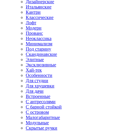
Дизайнерские
Итальянские
Кантри
Классические
Лофт
Модерн
Прованс
Неоклассика
Минимализм
Под старину
Скандинавские
Элитные
Эксклюзивные
Хай-тек
Особенности
Для студии
Для хрущевки
Для дачи
Встроенные
С антресолями
С барной стойкой
С островом
Малогабаритные
Модульные
Скрытые ручки