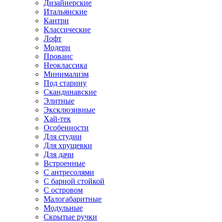
Дизайнерские
Итальянские
Кантри
Классические
Лофт
Модерн
Прованс
Неоклассика
Минимализм
Под старину
Скандинавские
Элитные
Эксклюзивные
Хай-тек
Особенности
Для студии
Для хрущевки
Для дачи
Встроенные
С антресолями
С барной стойкой
С островом
Малогабаритные
Модульные
Скрытые ручки