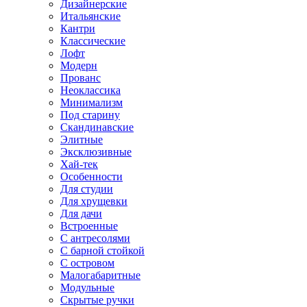
Дизайнерские
Итальянские
Кантри
Классические
Лофт
Модерн
Прованс
Неоклассика
Минимализм
Под старину
Скандинавские
Элитные
Эксклюзивные
Хай-тек
Особенности
Для студии
Для хрущевки
Для дачи
Встроенные
С антресолями
С барной стойкой
С островом
Малогабаритные
Модульные
Скрытые ручки