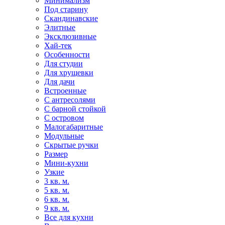
Минимализм
Под старину
Скандинавские
Элитные
Эксклюзивные
Хай-тек
Особенности
Для студии
Для хрущевки
Для дачи
Встроенные
С антресолями
С барной стойкой
С островом
Малогабаритные
Модульные
Скрытые ручки
Размер
Мини-кухни
Узкие
3 кв. м.
5 кв. м.
6 кв. м.
9 кв. м.
Все для кухни