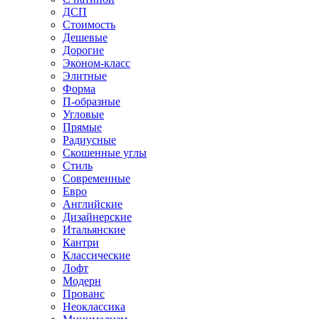
ДСП
Стоимость
Дешевые
Дорогие
Эконом-класс
Элитные
Форма
П-образные
Угловые
Прямые
Радиусные
Скошенные углы
Стиль
Современные
Евро
Английские
Дизайнерские
Итальянские
Кантри
Классические
Лофт
Модерн
Прованс
Неоклассика