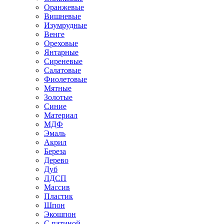
Оранжевые
Вишневые
Изумрудные
Венге
Ореховые
Янтарные
Сиреневые
Салатовые
Фиолетовые
Мятные
Золотые
Синие
Материал
МДФ
Эмаль
Акрил
Береза
Дерево
Дуб
ЛДСП
Массив
Пластик
Шпон
Экошпон
С патиной