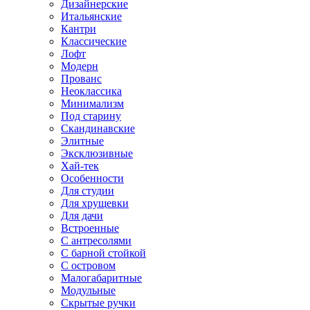
Дизайнерские
Итальянские
Кантри
Классические
Лофт
Модерн
Прованс
Неоклассика
Минимализм
Под старину
Скандинавские
Элитные
Эксклюзивные
Хай-тек
Особенности
Для студии
Для хрущевки
Для дачи
Встроенные
С антресолями
С барной стойкой
С островом
Малогабаритные
Модульные
Скрытые ручки