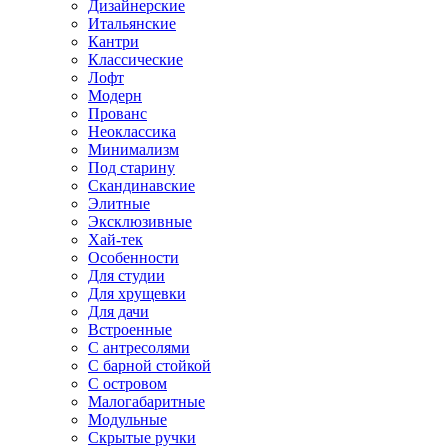
Дизайнерские
Итальянские
Кантри
Классические
Лофт
Модерн
Прованс
Неоклассика
Минимализм
Под старину
Скандинавские
Элитные
Эксклюзивные
Хай-тек
Особенности
Для студии
Для хрущевки
Для дачи
Встроенные
С антресолями
С барной стойкой
С островом
Малогабаритные
Модульные
Скрытые ручки