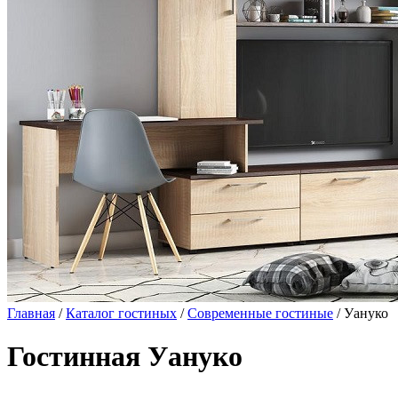
Главная
/
Каталог гостиных
/
Современные гостиные
/ Уануко
Гостинная Уануко