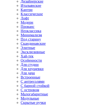
Дизайнерские
Итальянские
Кантри
Классические
Лофт
Модерн
Прованс
Неоклассика
Минимализм
Под старину
Скандинавские
Элитные
Эксклюзивные
Хай-тек
Особенности
Для студии
Для хрущевки
Для дачи
Встроенные
С антресолями
С барной стойкой
С островом
Малогабаритные
Модульные
Скрытые ручки