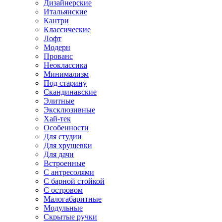
Дизайнерские
Итальянские
Кантри
Классические
Лофт
Модерн
Прованс
Неоклассика
Минимализм
Под старину
Скандинавские
Элитные
Эксклюзивные
Хай-тек
Особенности
Для студии
Для хрущевки
Для дачи
Встроенные
С антресолями
С барной стойкой
С островом
Малогабаритные
Модульные
Скрытые ручки