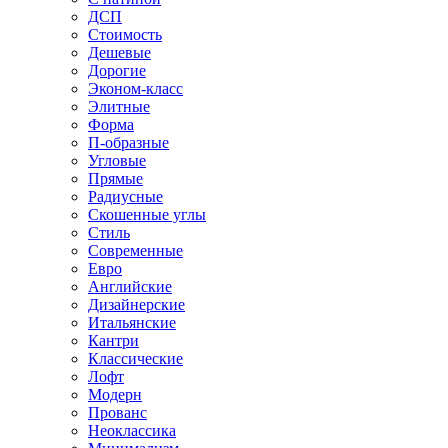
ДСП
Стоимость
Дешевые
Дорогие
Эконом-класс
Элитные
Форма
П-образные
Угловые
Прямые
Радиусные
Скошенные углы
Стиль
Современные
Евро
Английские
Дизайнерские
Итальянские
Кантри
Классические
Лофт
Модерн
Прованс
Неоклассика