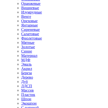
Оранжевые
Вишневые
Изумрудные
Венге
Ореховые
Янтарные
Сиреневые
Салатовые
Фиолетовые
Мятные
Золотые
Синие
Материал
МДФ
Эмаль
Акрил
Береза
Дерево
Дуб
ЛДСП
Массив
Пластик
Шпон
Экошпон
С патиной