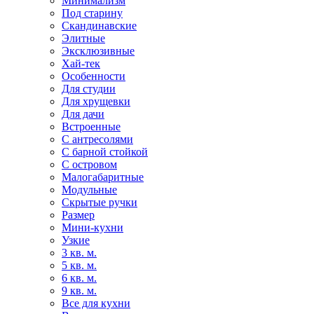
Минимализм
Под старину
Скандинавские
Элитные
Эксклюзивные
Хай-тек
Особенности
Для студии
Для хрущевки
Для дачи
Встроенные
С антресолями
С барной стойкой
С островом
Малогабаритные
Модульные
Скрытые ручки
Размер
Мини-кухни
Узкие
3 кв. м.
5 кв. м.
6 кв. м.
9 кв. м.
Все для кухни