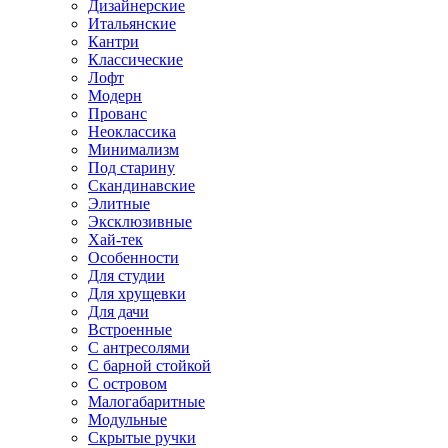
Дизайнерские
Итальянские
Кантри
Классические
Лофт
Модерн
Прованс
Неоклассика
Минимализм
Под старину
Скандинавские
Элитные
Эксклюзивные
Хай-тек
Особенности
Для студии
Для хрущевки
Для дачи
Встроенные
С антресолями
С барной стойкой
С островом
Малогабаритные
Модульные
Скрытые ручки