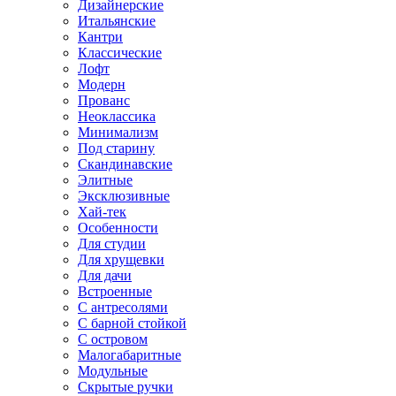
Дизайнерские
Итальянские
Кантри
Классические
Лофт
Модерн
Прованс
Неоклассика
Минимализм
Под старину
Скандинавские
Элитные
Эксклюзивные
Хай-тек
Особенности
Для студии
Для хрущевки
Для дачи
Встроенные
С антресолями
С барной стойкой
С островом
Малогабаритные
Модульные
Скрытые ручки