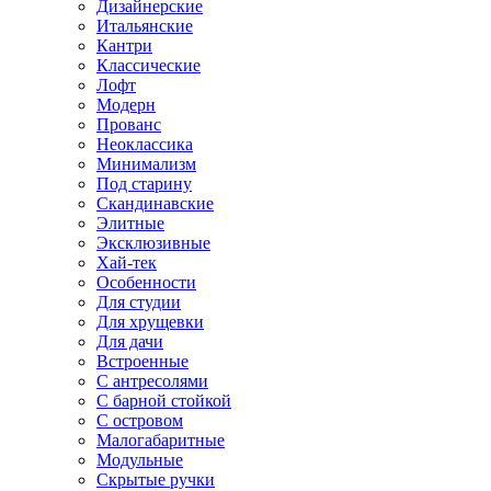
Дизайнерские
Итальянские
Кантри
Классические
Лофт
Модерн
Прованс
Неоклассика
Минимализм
Под старину
Скандинавские
Элитные
Эксклюзивные
Хай-тек
Особенности
Для студии
Для хрущевки
Для дачи
Встроенные
С антресолями
С барной стойкой
С островом
Малогабаритные
Модульные
Скрытые ручки