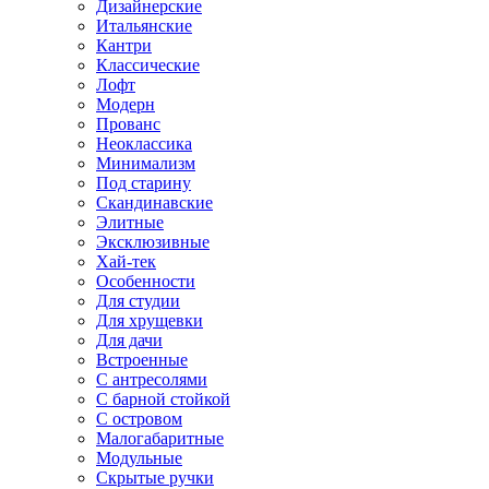
Дизайнерские
Итальянские
Кантри
Классические
Лофт
Модерн
Прованс
Неоклассика
Минимализм
Под старину
Скандинавские
Элитные
Эксклюзивные
Хай-тек
Особенности
Для студии
Для хрущевки
Для дачи
Встроенные
С антресолями
С барной стойкой
С островом
Малогабаритные
Модульные
Скрытые ручки