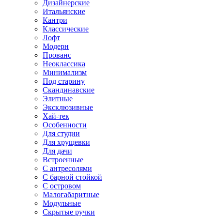
Дизайнерские
Итальянские
Кантри
Классические
Лофт
Модерн
Прованс
Неоклассика
Минимализм
Под старину
Скандинавские
Элитные
Эксклюзивные
Хай-тек
Особенности
Для студии
Для хрущевки
Для дачи
Встроенные
С антресолями
С барной стойкой
С островом
Малогабаритные
Модульные
Скрытые ручки