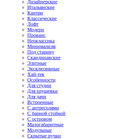
Дизайнерские
Итальянские
Кантри
Классические
Лофт
Модерн
Прованс
Неоклассика
Минимализм
Под старину
Скандинавские
Элитные
Эксклюзивные
Хай-тек
Особенности
Для студии
Для хрущевки
Для дачи
Встроенные
С антресолями
С барной стойкой
С островом
Малогабаритные
Модульные
Скрытые ручки