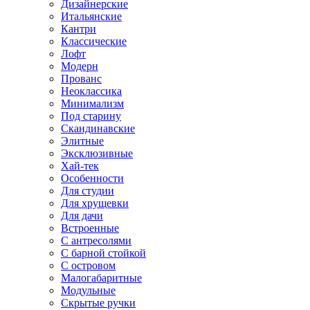
Дизайнерские
Итальянские
Кантри
Классические
Лофт
Модерн
Прованс
Неоклассика
Минимализм
Под старину
Скандинавские
Элитные
Эксклюзивные
Хай-тек
Особенности
Для студии
Для хрущевки
Для дачи
Встроенные
С антресолями
С барной стойкой
С островом
Малогабаритные
Модульные
Скрытые ручки