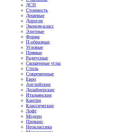
ДСП
Стоимость
Дешевые
Дорогие
Эконом-класс
Элитные
Форма
П-образные
Угловые
Прямые
Радиусные
Скошенные углы
Стиль
Современные
Евро
Английские
Дизайнерские
Итальянские
Кантри
Классические
Лофт
Модерн
Прованс
Неоклассика