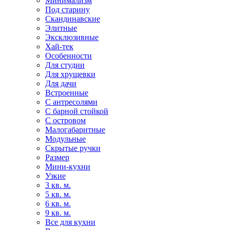
Минимализм
Под старину
Скандинавские
Элитные
Эксклюзивные
Хай-тек
Особенности
Для студии
Для хрущевки
Для дачи
Встроенные
С антресолями
С барной стойкой
С островом
Малогабаритные
Модульные
Скрытые ручки
Размер
Мини-кухни
Узкие
3 кв. м.
5 кв. м.
6 кв. м.
9 кв. м.
Все для кухни