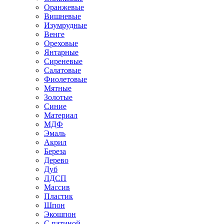
Оранжевые
Вишневые
Изумрудные
Венге
Ореховые
Янтарные
Сиреневые
Салатовые
Фиолетовые
Мятные
Золотые
Синие
Материал
МДФ
Эмаль
Акрил
Береза
Дерево
Дуб
ЛДСП
Массив
Пластик
Шпон
Экошпон
С патиной