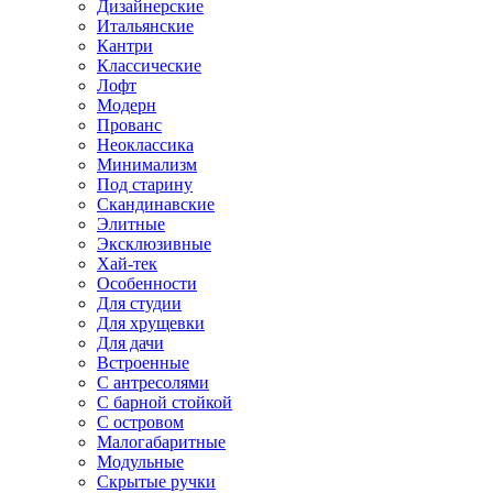
Дизайнерские
Итальянские
Кантри
Классические
Лофт
Модерн
Прованс
Неоклассика
Минимализм
Под старину
Скандинавские
Элитные
Эксклюзивные
Хай-тек
Особенности
Для студии
Для хрущевки
Для дачи
Встроенные
С антресолями
С барной стойкой
С островом
Малогабаритные
Модульные
Скрытые ручки