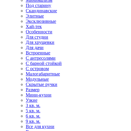
Минимализм
Под старину
Скандинавские
Элитные
Эксклюзивные
Хай-тек
Особенности
Для студии
Для хрущевки
Для дачи
Встроенные
С антресолями
С барной стойкой
С островом
Малогабаритные
Модульные
Скрытые ручки
Размер
Мини-кухни
Узкие
3 кв. м.
5 кв. м.
6 кв. м.
9 кв. м.
Все для кухни