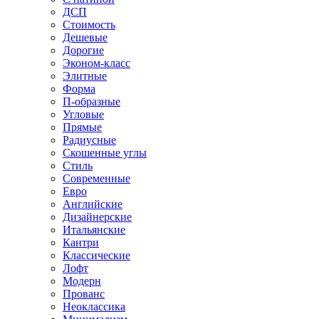
ДСП
Стоимость
Дешевые
Дорогие
Эконом-класс
Элитные
Форма
П-образные
Угловые
Прямые
Радиусные
Скошенные углы
Стиль
Современные
Евро
Английские
Дизайнерские
Итальянские
Кантри
Классические
Лофт
Модерн
Прованс
Неоклассика