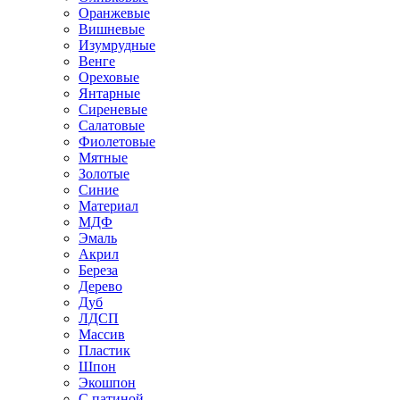
Оранжевые
Вишневые
Изумрудные
Венге
Ореховые
Янтарные
Сиреневые
Салатовые
Фиолетовые
Мятные
Золотые
Синие
Материал
МДФ
Эмаль
Акрил
Береза
Дерево
Дуб
ЛДСП
Массив
Пластик
Шпон
Экошпон
С патиной