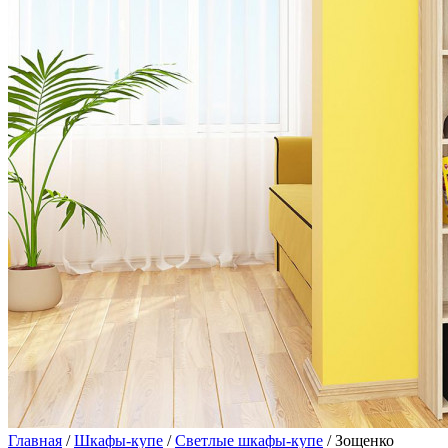
Главная
/
Шкафы-купе
/
Светлые шкафы-купе
/ Зощенко