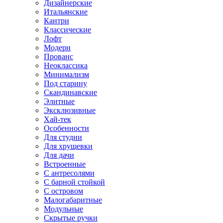
Дизайнерские
Итальянские
Кантри
Классические
Лофт
Модерн
Прованс
Неоклассика
Минимализм
Под старину
Скандинавские
Элитные
Эксклюзивные
Хай-тек
Особенности
Для студии
Для хрущевки
Для дачи
Встроенные
С антресолями
С барной стойкой
С островом
Малогабаритные
Модульные
Скрытые ручки