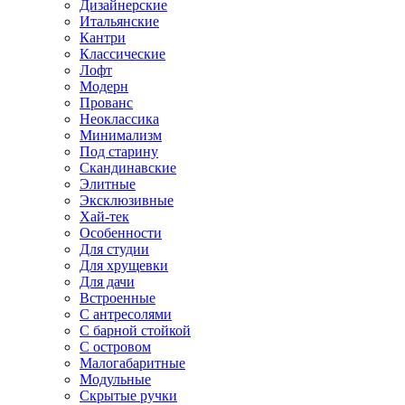
Дизайнерские
Итальянские
Кантри
Классические
Лофт
Модерн
Прованс
Неоклассика
Минимализм
Под старину
Скандинавские
Элитные
Эксклюзивные
Хай-тек
Особенности
Для студии
Для хрущевки
Для дачи
Встроенные
С антресолями
С барной стойкой
С островом
Малогабаритные
Модульные
Скрытые ручки