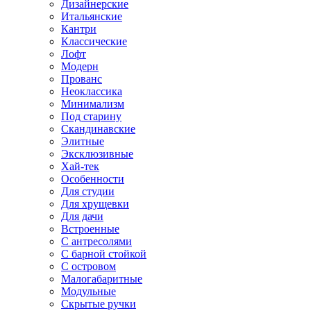
Дизайнерские
Итальянские
Кантри
Классические
Лофт
Модерн
Прованс
Неоклассика
Минимализм
Под старину
Скандинавские
Элитные
Эксклюзивные
Хай-тек
Особенности
Для студии
Для хрущевки
Для дачи
Встроенные
С антресолями
С барной стойкой
С островом
Малогабаритные
Модульные
Скрытые ручки