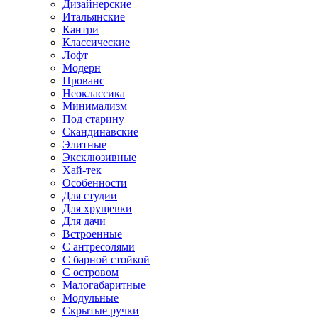
Дизайнерские
Итальянские
Кантри
Классические
Лофт
Модерн
Прованс
Неоклассика
Минимализм
Под старину
Скандинавские
Элитные
Эксклюзивные
Хай-тек
Особенности
Для студии
Для хрущевки
Для дачи
Встроенные
С антресолями
С барной стойкой
С островом
Малогабаритные
Модульные
Скрытые ручки