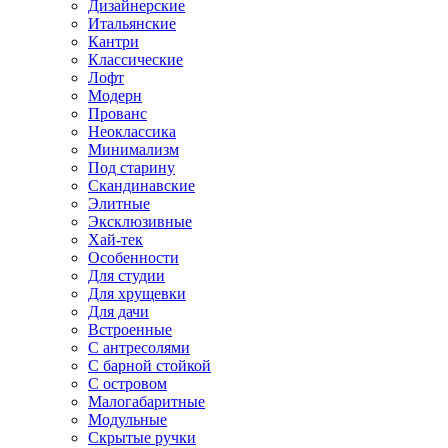
Дизайнерские
Итальянские
Кантри
Классические
Лофт
Модерн
Прованс
Неоклассика
Минимализм
Под старину
Скандинавские
Элитные
Эксклюзивные
Хай-тек
Особенности
Для студии
Для хрущевки
Для дачи
Встроенные
С антресолями
С барной стойкой
С островом
Малогабаритные
Модульные
Скрытые ручки