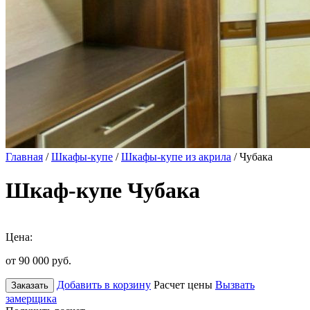
Главная
/
Шкафы-купе
/
Шкафы-купе из акрила
/ Чубака
Шкаф-купе Чубака
Цена:
от 90 000
руб.
Добавить в корзину
Расчет цены
Вызвать
Заказать
замерщика