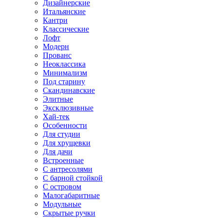
Дизайнерские
Итальянские
Кантри
Классические
Лофт
Модерн
Прованс
Неоклассика
Минимализм
Под старину
Скандинавские
Элитные
Эксклюзивные
Хай-тек
Особенности
Для студии
Для хрущевки
Для дачи
Встроенные
С антресолями
С барной стойкой
С островом
Малогабаритные
Модульные
Скрытые ручки