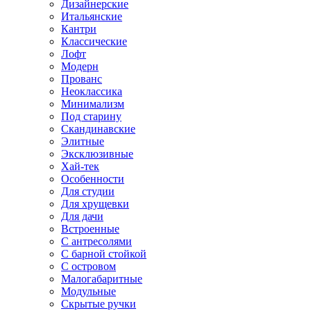
Дизайнерские
Итальянские
Кантри
Классические
Лофт
Модерн
Прованс
Неоклассика
Минимализм
Под старину
Скандинавские
Элитные
Эксклюзивные
Хай-тек
Особенности
Для студии
Для хрущевки
Для дачи
Встроенные
С антресолями
С барной стойкой
С островом
Малогабаритные
Модульные
Скрытые ручки