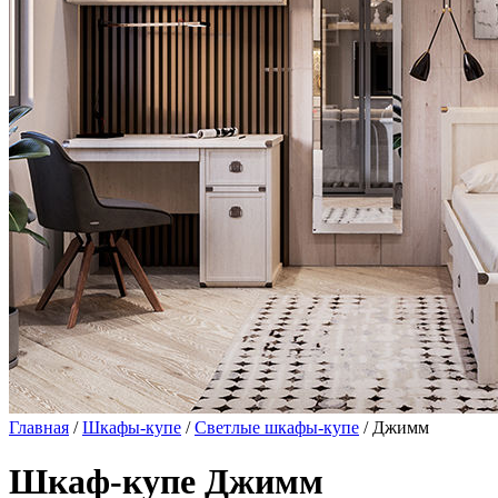
Главная
/
Шкафы-купе
/
Светлые шкафы-купе
/ Джимм
Шкаф-купе Джимм