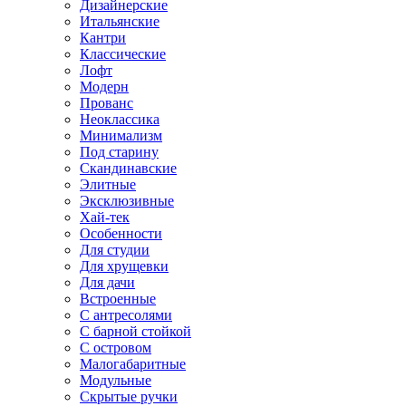
Дизайнерские
Итальянские
Кантри
Классические
Лофт
Модерн
Прованс
Неоклассика
Минимализм
Под старину
Скандинавские
Элитные
Эксклюзивные
Хай-тек
Особенности
Для студии
Для хрущевки
Для дачи
Встроенные
С антресолями
С барной стойкой
С островом
Малогабаритные
Модульные
Скрытые ручки