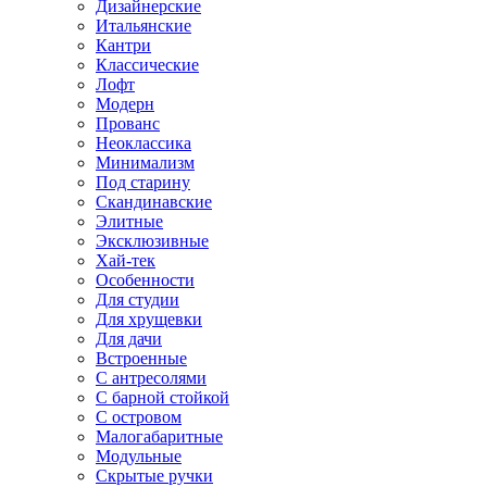
Дизайнерские
Итальянские
Кантри
Классические
Лофт
Модерн
Прованс
Неоклассика
Минимализм
Под старину
Скандинавские
Элитные
Эксклюзивные
Хай-тек
Особенности
Для студии
Для хрущевки
Для дачи
Встроенные
С антресолями
С барной стойкой
С островом
Малогабаритные
Модульные
Скрытые ручки