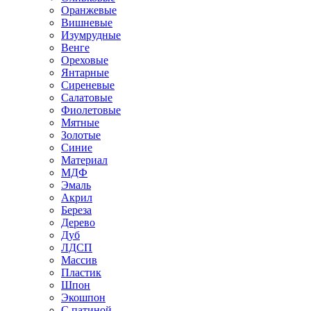
Оранжевые
Вишневые
Изумрудные
Венге
Ореховые
Янтарные
Сиреневые
Салатовые
Фиолетовые
Мятные
Золотые
Синие
Материал
МДФ
Эмаль
Акрил
Береза
Дерево
Дуб
ЛДСП
Массив
Пластик
Шпон
Экошпон
С патиной