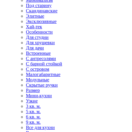
Минимализм
Под старину
Скандинавские
Элитные
Эксклюзивные
Хай-тек
Особенности
Для студии
Для хрущевки
Для дачи
Встроенные
С антресолями
С барной стойкой
С островом
Малогабаритные
Модульные
Скрытые ручки
Размер
Мини-кухни
Узкие
3 кв. м.
5 кв. м.
6 кв. м.
9 кв. м.
Все для кухни