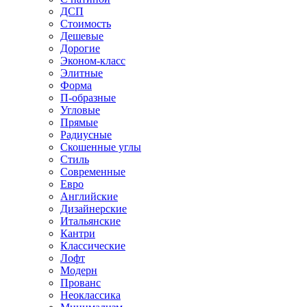
ДСП
Стоимость
Дешевые
Дорогие
Эконом-класс
Элитные
Форма
П-образные
Угловые
Прямые
Радиусные
Скошенные углы
Стиль
Современные
Евро
Английские
Дизайнерские
Итальянские
Кантри
Классические
Лофт
Модерн
Прованс
Неоклассика