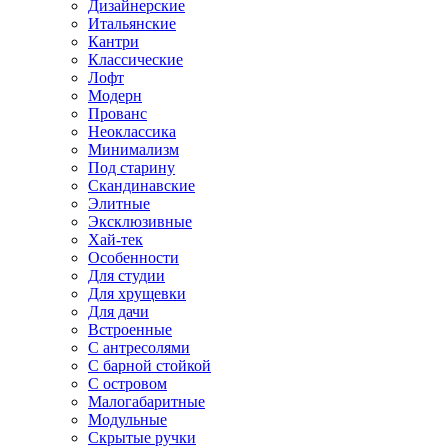
Дизайнерские
Итальянские
Кантри
Классические
Лофт
Модерн
Прованс
Неоклассика
Минимализм
Под старину
Скандинавские
Элитные
Эксклюзивные
Хай-тек
Особенности
Для студии
Для хрущевки
Для дачи
Встроенные
С антресолями
С барной стойкой
С островом
Малогабаритные
Модульные
Скрытые ручки