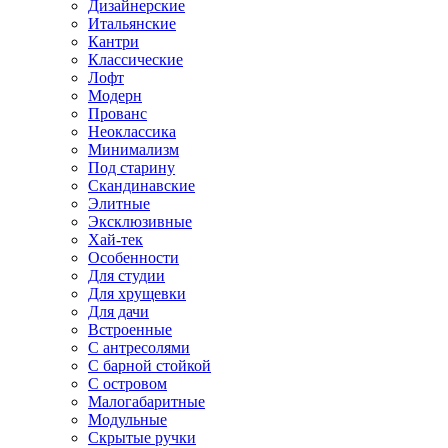
Дизайнерские
Итальянские
Кантри
Классические
Лофт
Модерн
Прованс
Неоклассика
Минимализм
Под старину
Скандинавские
Элитные
Эксклюзивные
Хай-тек
Особенности
Для студии
Для хрущевки
Для дачи
Встроенные
С антресолями
С барной стойкой
С островом
Малогабаритные
Модульные
Скрытые ручки