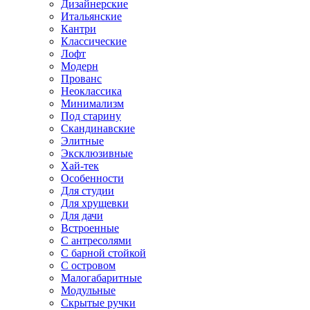
Дизайнерские
Итальянские
Кантри
Классические
Лофт
Модерн
Прованс
Неоклассика
Минимализм
Под старину
Скандинавские
Элитные
Эксклюзивные
Хай-тек
Особенности
Для студии
Для хрущевки
Для дачи
Встроенные
С антресолями
С барной стойкой
С островом
Малогабаритные
Модульные
Скрытые ручки