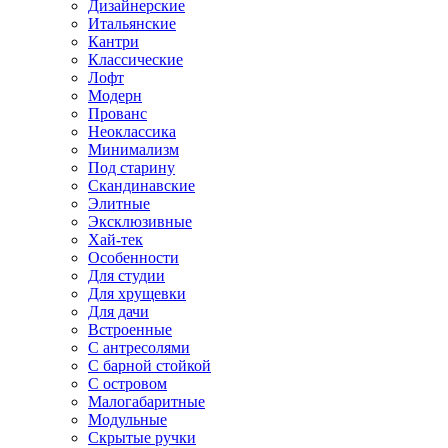
Дизайнерские
Итальянские
Кантри
Классические
Лофт
Модерн
Прованс
Неоклассика
Минимализм
Под старину
Скандинавские
Элитные
Эксклюзивные
Хай-тек
Особенности
Для студии
Для хрущевки
Для дачи
Встроенные
С антресолями
С барной стойкой
С островом
Малогабаритные
Модульные
Скрытые ручки