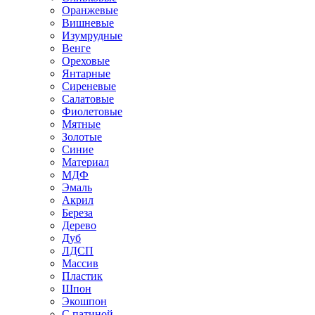
Оранжевые
Вишневые
Изумрудные
Венге
Ореховые
Янтарные
Сиреневые
Салатовые
Фиолетовые
Мятные
Золотые
Синие
Материал
МДФ
Эмаль
Акрил
Береза
Дерево
Дуб
ЛДСП
Массив
Пластик
Шпон
Экошпон
С патиной