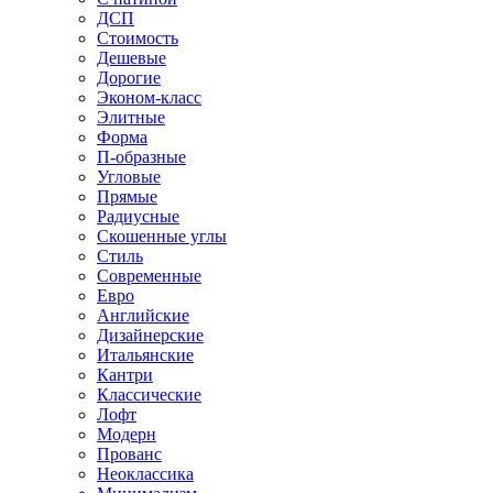
ДСП
Стоимость
Дешевые
Дорогие
Эконом-класс
Элитные
Форма
П-образные
Угловые
Прямые
Радиусные
Скошенные углы
Стиль
Современные
Евро
Английские
Дизайнерские
Итальянские
Кантри
Классические
Лофт
Модерн
Прованс
Неоклассика