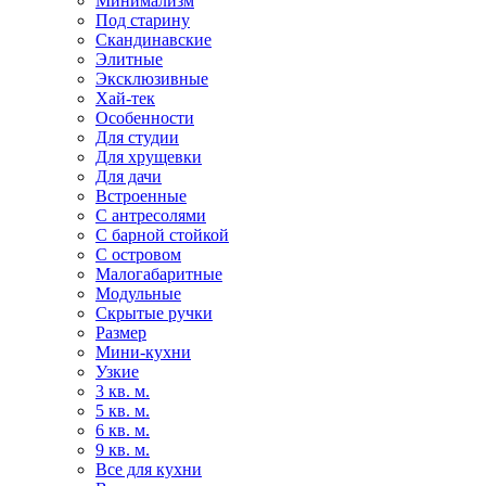
Минимализм
Под старину
Скандинавские
Элитные
Эксклюзивные
Хай-тек
Особенности
Для студии
Для хрущевки
Для дачи
Встроенные
С антресолями
С барной стойкой
С островом
Малогабаритные
Модульные
Скрытые ручки
Размер
Мини-кухни
Узкие
3 кв. м.
5 кв. м.
6 кв. м.
9 кв. м.
Все для кухни