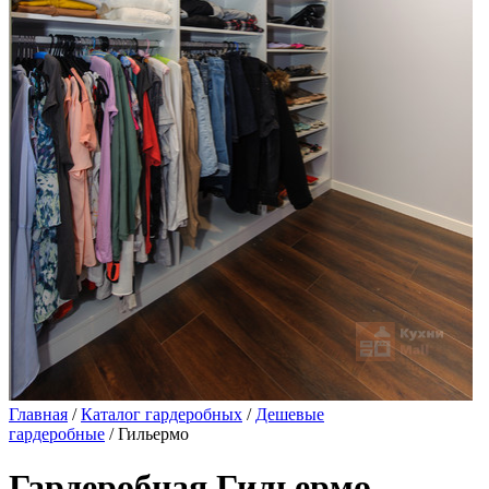
Главная
/
Каталог гардеробных
/
Дешевые
гардеробные
/ Гильермо
Гардеробная Гильермо