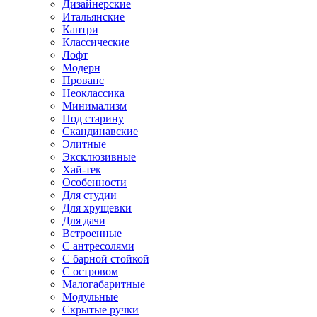
Дизайнерские
Итальянские
Кантри
Классические
Лофт
Модерн
Прованс
Неоклассика
Минимализм
Под старину
Скандинавские
Элитные
Эксклюзивные
Хай-тек
Особенности
Для студии
Для хрущевки
Для дачи
Встроенные
С антресолями
С барной стойкой
С островом
Малогабаритные
Модульные
Скрытые ручки