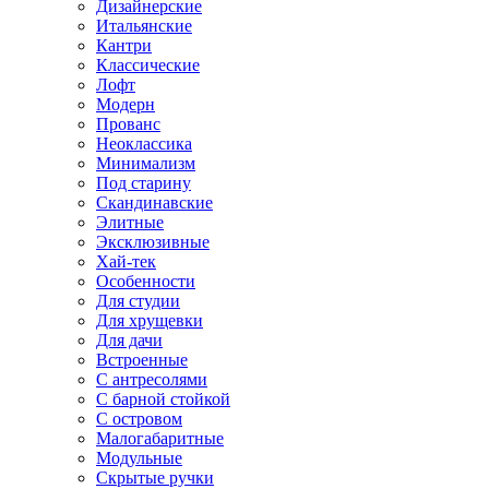
Дизайнерские
Итальянские
Кантри
Классические
Лофт
Модерн
Прованс
Неоклассика
Минимализм
Под старину
Скандинавские
Элитные
Эксклюзивные
Хай-тек
Особенности
Для студии
Для хрущевки
Для дачи
Встроенные
С антресолями
С барной стойкой
С островом
Малогабаритные
Модульные
Скрытые ручки