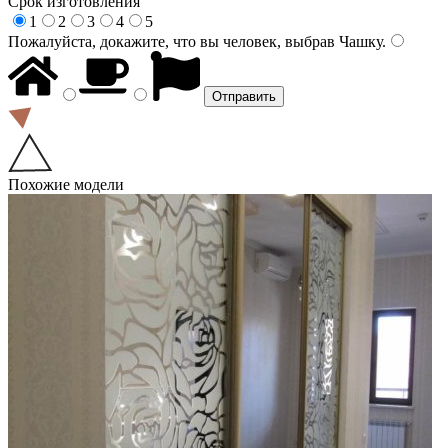
Срок изготовления
1
2
3
4
5
Пожалуйста, докажите, что вы человек, выбрав
Чашку
.
Похожие модели