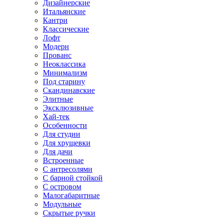
Дизайнерские
Итальянские
Кантри
Классические
Лофт
Модерн
Прованс
Неоклассика
Минимализм
Под старину
Скандинавские
Элитные
Эксклюзивные
Хай-тек
Особенности
Для студии
Для хрущевки
Для дачи
Встроенные
С антресолями
С барной стойкой
С островом
Малогабаритные
Модульные
Скрытые ручки