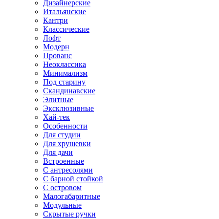
Дизайнерские
Итальянские
Кантри
Классические
Лофт
Модерн
Прованс
Неоклассика
Минимализм
Под старину
Скандинавские
Элитные
Эксклюзивные
Хай-тек
Особенности
Для студии
Для хрущевки
Для дачи
Встроенные
С антресолями
С барной стойкой
С островом
Малогабаритные
Модульные
Скрытые ручки