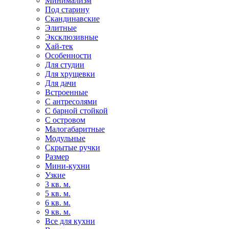
Минимализм
Под старину
Скандинавские
Элитные
Эксклюзивные
Хай-тек
Особенности
Для студии
Для хрущевки
Для дачи
Встроенные
С антресолями
С барной стойкой
С островом
Малогабаритные
Модульные
Скрытые ручки
Размер
Мини-кухни
Узкие
3 кв. м.
5 кв. м.
6 кв. м.
9 кв. м.
Все для кухни