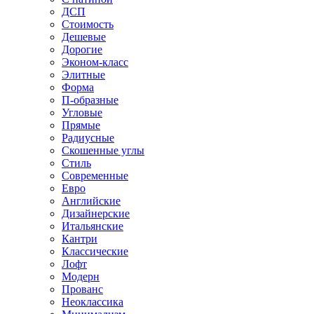
ДСП
Стоимость
Дешевые
Дорогие
Эконом-класс
Элитные
Форма
П-образные
Угловые
Прямые
Радиусные
Скошенные углы
Стиль
Современные
Евро
Английские
Дизайнерские
Итальянские
Кантри
Классические
Лофт
Модерн
Прованс
Неоклассика