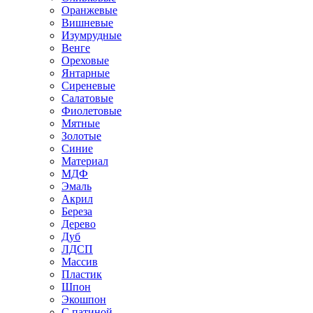
Оранжевые
Вишневые
Изумрудные
Венге
Ореховые
Янтарные
Сиреневые
Салатовые
Фиолетовые
Мятные
Золотые
Синие
Материал
МДФ
Эмаль
Акрил
Береза
Дерево
Дуб
ЛДСП
Массив
Пластик
Шпон
Экошпон
С патиной