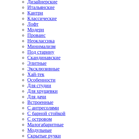
Дизайнерские
Итальянские
Кантри
Классические
Лофт
Модерн
Прованс
Неоклассика
Минимализм
Под старину
Скандинавские
Элитные
Эксклюзивные
Хай-тек
Особенности
Для студии
Для хрущевки
Для дачи
Встроенные
С антресолями
С барной стойкой
С островом
Малогабаритные
Модульные
Скрытые ручки