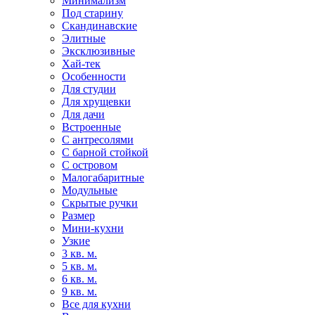
Минимализм
Под старину
Скандинавские
Элитные
Эксклюзивные
Хай-тек
Особенности
Для студии
Для хрущевки
Для дачи
Встроенные
С антресолями
С барной стойкой
С островом
Малогабаритные
Модульные
Скрытые ручки
Размер
Мини-кухни
Узкие
3 кв. м.
5 кв. м.
6 кв. м.
9 кв. м.
Все для кухни