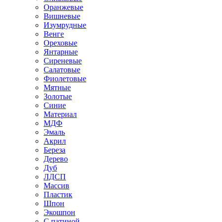
Оранжевые
Вишневые
Изумрудные
Венге
Ореховые
Янтарные
Сиреневые
Салатовые
Фиолетовые
Мятные
Золотые
Синие
Материал
МДФ
Эмаль
Акрил
Береза
Дерево
Дуб
ЛДСП
Массив
Пластик
Шпон
Экошпон
С патиной