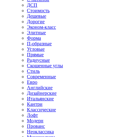
ДСП
Стоимость
Дешевые
Дорогие
Эконом-класс
Элитные
Форма
П-образные
Угловые
Прямые
Радиусные
Скошенные углы
Стиль
Современные
Евро
Английские
Дизайнерские
Итальянские
Кантри
Классические
Лофт
Модерн
Прованс
Неоклассика