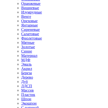
Оранжевые
Вишневые
Изумрудные
Венге
Ореховые
Янтарные
Сиреневые
Салатовые
Фиолетовые
Мятные
Золотые
Синие
Материал
МДФ
Эмаль
Акрил
Береза
Дерево
Дуб
ЛДСП
Массив
Пластик
Шпон
Экошпон
С патиной