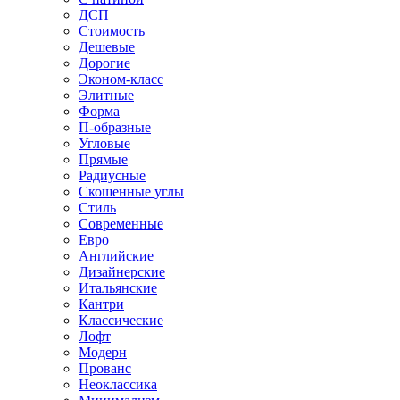
ДСП
Стоимость
Дешевые
Дорогие
Эконом-класс
Элитные
Форма
П-образные
Угловые
Прямые
Радиусные
Скошенные углы
Стиль
Современные
Евро
Английские
Дизайнерские
Итальянские
Кантри
Классические
Лофт
Модерн
Прованс
Неоклассика