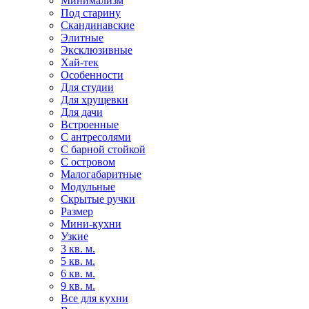
Минимализм
Под старину
Скандинавские
Элитные
Эксклюзивные
Хай-тек
Особенности
Для студии
Для хрущевки
Для дачи
Встроенные
С антресолями
С барной стойкой
С островом
Малогабаритные
Модульные
Скрытые ручки
Размер
Мини-кухни
Узкие
3 кв. м.
5 кв. м.
6 кв. м.
9 кв. м.
Все для кухни