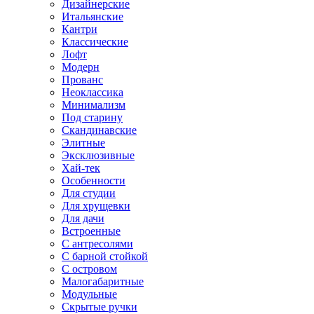
Дизайнерские
Итальянские
Кантри
Классические
Лофт
Модерн
Прованс
Неоклассика
Минимализм
Под старину
Скандинавские
Элитные
Эксклюзивные
Хай-тек
Особенности
Для студии
Для хрущевки
Для дачи
Встроенные
С антресолями
С барной стойкой
С островом
Малогабаритные
Модульные
Скрытые ручки