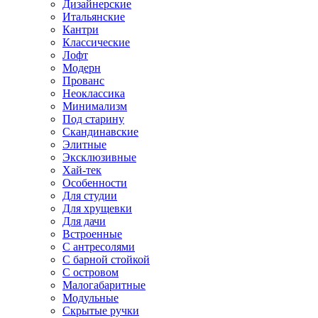
Дизайнерские
Итальянские
Кантри
Классические
Лофт
Модерн
Прованс
Неоклассика
Минимализм
Под старину
Скандинавские
Элитные
Эксклюзивные
Хай-тек
Особенности
Для студии
Для хрущевки
Для дачи
Встроенные
С антресолями
С барной стойкой
С островом
Малогабаритные
Модульные
Скрытые ручки