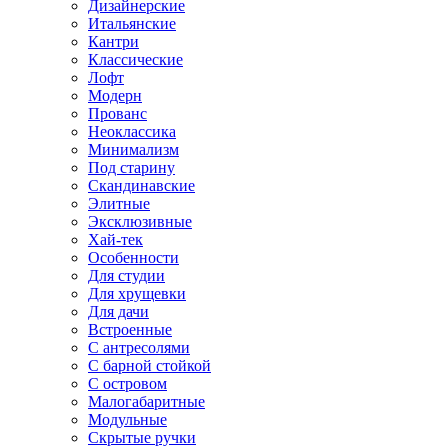
Дизайнерские
Итальянские
Кантри
Классические
Лофт
Модерн
Прованс
Неоклассика
Минимализм
Под старину
Скандинавские
Элитные
Эксклюзивные
Хай-тек
Особенности
Для студии
Для хрущевки
Для дачи
Встроенные
С антресолями
С барной стойкой
С островом
Малогабаритные
Модульные
Скрытые ручки